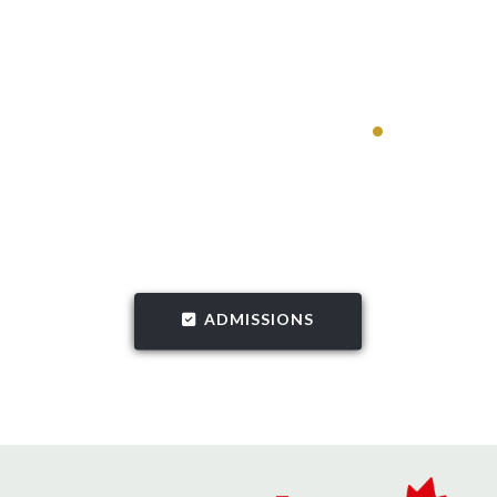
Apply Now
.
Lorem ipsum dolor sit amet, consectetur adipiscing elit.
Pellentesque pretium, nisi ut volutpat mollis, leo risus
interdum arcu, eget facilisis quam felis id mauris.
ADMISSIONS