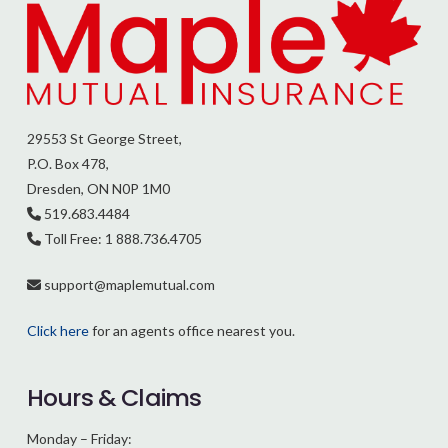
29553 St George Street,
P.O. Box 478,
Dresden, ON N0P 1M0
519.683.4484
Toll Free: 1 888.736.4705
support@
maplemutual.com
Click here
for an agents office nearest you.
Hours & Claims
Monday – Friday: